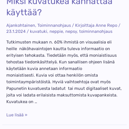
Miksi kuvatukea kannattaa
arjen
käyttää?
haasteisiin
Ajankohtainen
,
Toiminnanohjaus
/ Kirjoittaja
Anne Repo
/
23.1.2024
/
kuvatuki
,
neppie
,
nepsy
,
toiminnanohjaus
Tutkimusten mukaan n. 60% ihmistä on visuaalisia eli
heille näköhavaintojen kautta tuleva informaatio on
erityisen tehokasta. Tiedetään myös, että moniaistisuus
tehostaa tiedonkäsittelyä. Kun sanallisen ohjeen lisänä
käytetään kuvia annetaan informaatio
moniaistisesti. Kuvia voi ottaa henkilön omista
toimintaympäristöistä. Hyviä vaihtoehtoja ovat myös
Papunetin kuvatuesta ladatut tai muut digitaaliset kuvat,
joita voi ladata erilaisista maksuttomista kuvapankeista.
Kuvatukea on …
Miksi
Lue lisää »
kuvatukea
kannattaa