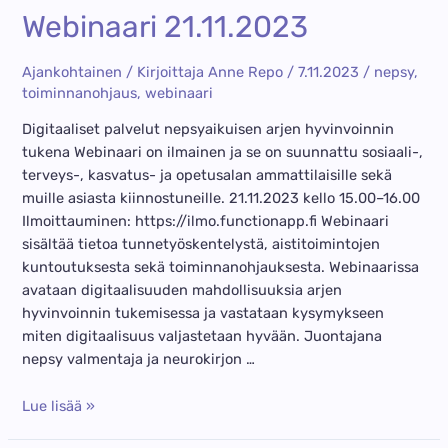
Webinaari 21.11.2023
käyttää?
Ajankohtainen
/ Kirjoittaja
Anne Repo
/
7.11.2023
/
nepsy
,
toiminnanohjaus
,
webinaari
Digitaaliset palvelut nepsyaikuisen arjen hyvinvoinnin
tukena Webinaari on ilmainen ja se on suunnattu sosiaali-,
terveys-, kasvatus- ja opetusalan ammattilaisille sekä
muille asiasta kiinnostuneille. 21.11.2023 kello 15.00–16.00
Ilmoittauminen: https://ilmo.functionapp.fi Webinaari
sisältää tietoa tunnetyöskentelystä, aistitoimintojen
kuntoutuksesta sekä toiminnanohjauksesta. Webinaarissa
avataan digitaalisuuden mahdollisuuksia arjen
hyvinvoinnin tukemisessa ja vastataan kysymykseen
miten digitaalisuus valjastetaan hyvään. Juontajana
nepsy valmentaja ja neurokirjon …
Webinaari
Lue lisää »
21.11.2023