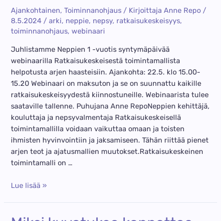
Ajankohtainen
,
Toiminnanohjaus
/ Kirjoittaja
Anne Repo
/
8.5.2024
/
arki
,
neppie
,
nepsy
,
ratkaisukeskeisyys
,
toiminnanohjaus
,
webinaari
Juhlistamme Neppien 1 -vuotis syntymäpäivää
webinaarilla Ratkaisukeskeisestä toimintamallista
helpotusta arjen haasteisiin. Ajankohta: 22.5. klo 15.00-
15.20 Webinaari on maksuton ja se on suunnattu kaikille
ratkaisukeskeisyydestä kiinnostuneille. Webinaarista tulee
saataville tallenne. Puhujana Anne RepoNeppien kehittäjä,
kouluttaja ja nepsyvalmentaja Ratkaisukeskeisellä
toimintamallilla voidaan vaikuttaa omaan ja toisten
ihmisten hyvinvointiin ja jaksamiseen. Tähän riittää pienet
arjen teot ja ajatusmallien muutokset.Ratkaisukeskeinen
toimintamalli on …
Webinaari:
Lue lisää »
Ratkaisukeskeisestä
toimintamallista
helpotusta