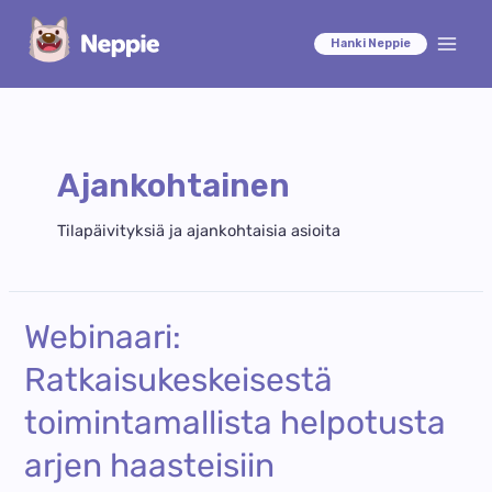
Siirry
sisältöön
Hanki Neppie
Main
Men
Ajankohtainen
Tilapäivityksiä ja ajankohtaisia asioita
Webinaari:
Ratkaisukeskeisestä
toimintamallista helpotusta
arjen haasteisiin